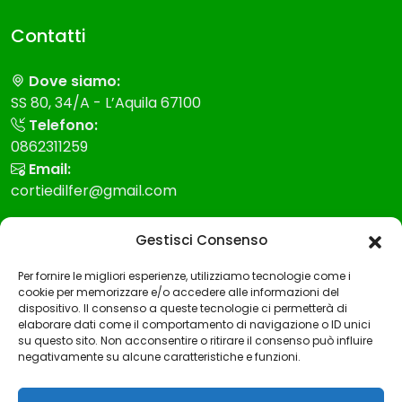
Contatti
Dove siamo:
SS 80, 34/A - L’Aquila 67100
Telefono:
0862311259
Email:
cortiedilfer@gmail.com
Modello 231
Gestisci Consenso
Per fornire le migliori esperienze, utilizziamo tecnologie come i
Modello Organizzazione gestione e controllo
cookie per memorizzare e/o accedere alle informazioni del
dispositivo. Il consenso a queste tecnologie ci permetterà di
Codice etico
elaborare dati come il comportamento di navigazione o ID unici
su questo sito. Non acconsentire o ritirare il consenso può influire
Whistleblowing
negativamente su alcune caratteristiche e funzioni.