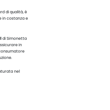
d di qualità, è
e in costanza e
l
di Simonetta
ssicurare in
 consumatore
uzione.
aturata nel