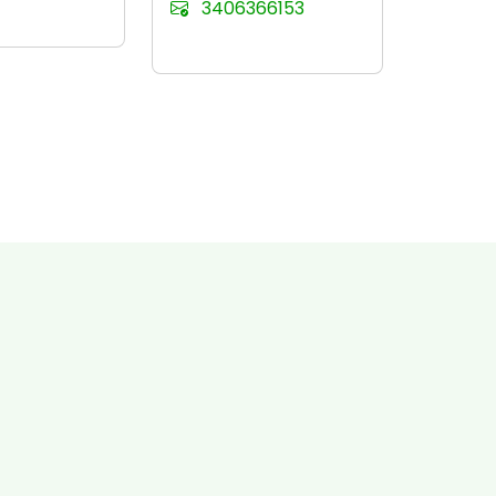
3406366153
340