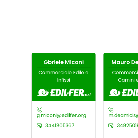
enzetti
Gbriele Miconi
Mauro De
ale
Commerciale Edile e
Commercial
ta,
Infissi
Camini e
Finestre
o
g.miconi@edilfer.org
m.deamicis@
3441805367
3482501
dilfer.org