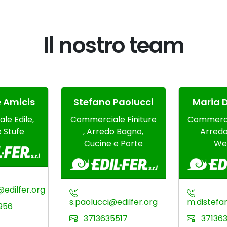
Il nostro team
 Amicis
Stefano Paolucci
Maria D
e Edile,
Commerciale Finiture
Commercia
 Stufe
, Arredo Bagno,
Arredo
Cucine e Porte
We
edilfer.org
s.paolucci@edilfer.org
m.distefa
956
3713635517
37136