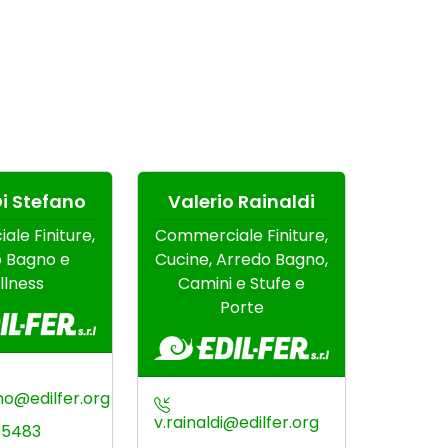
i Stefano
Valerio Rainaldi
Stefan
le Finiture,
Commerciale Finiture,
Co
 Bagno e
Cucine, Arredo Bagno,
Fe
llness
Camini e Stufe e
Tintome
Porte
no@edilfer.org
v.rainaldi@edilfer.org
s.lorenz
35483