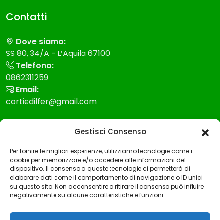
Contatti
Dove siamo:
SS 80, 34/A - L’Aquila 67100
Telefono:
0862311259
Email:
cortiedilfer@gmail.com
Modello 231
Gestisci Consenso
Per fornire le migliori esperienze, utilizziamo tecnologie come i
Modello Organizzazione gestione e controllo
cookie per memorizzare e/o accedere alle informazioni del
dispositivo. Il consenso a queste tecnologie ci permetterà di
Codice etico
elaborare dati come il comportamento di navigazione o ID unici
su questo sito. Non acconsentire o ritirare il consenso può influire
Whistleblowing
negativamente su alcune caratteristiche e funzioni.