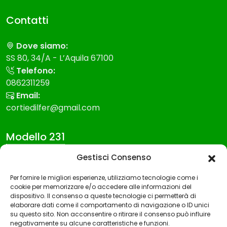
Contatti
Dove siamo:
SS 80, 34/A - L’Aquila 67100
Telefono:
0862311259
Email:
cortiedilfer@gmail.com
Modello 231
Gestisci Consenso
Modello Organizzazione gestione e controllo
Per fornire le migliori esperienze, utilizziamo tecnologie come i
Codice etico
cookie per memorizzare e/o accedere alle informazioni del
Whistleblowing
dispositivo. Il consenso a queste tecnologie ci permetterà di
elaborare dati come il comportamento di navigazione o ID unici
su questo sito. Non acconsentire o ritirare il consenso può influire
negativamente su alcune caratteristiche e funzioni.