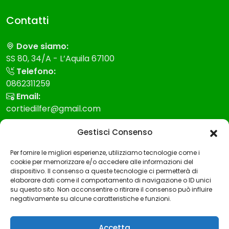
Contatti
Dove siamo:
SS 80, 34/A - L’Aquila 67100
Telefono:
0862311259
Email:
cortiedilfer@gmail.com
Gestisci Consenso
Modello 231
Per fornire le migliori esperienze, utilizziamo tecnologie come i
Modello Organizzazione gestione e controllo
cookie per memorizzare e/o accedere alle informazioni del
dispositivo. Il consenso a queste tecnologie ci permetterà di
Codice etico
elaborare dati come il comportamento di navigazione o ID unici
su questo sito. Non acconsentire o ritirare il consenso può influire
Whistleblowing
negativamente su alcune caratteristiche e funzioni.
Accetta