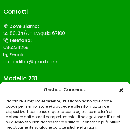
Contatti
Dove siamo:
SS 80, 34/A - L’Aquila 67100
Telefono:
0862311259
Email:
cortiedilfer@gmail.com
Modello 231
Gestisci Consenso
Modello Organizzazione gestione e controllo
Per fornire le migliori esperienze, utilizziamo tecnologie come i
Codice etico
cookie per memorizzare e/o accedere alle informazioni del
dispositivo. Il consenso a queste tecnologie ci permetterà di
Whistleblowing
elaborare dati come il comportamento di navigazione o ID unici
su questo sito. Non acconsentire o ritirare il consenso può influire
negativamente su alcune caratteristiche e funzioni.