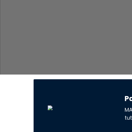
P
MA
tu