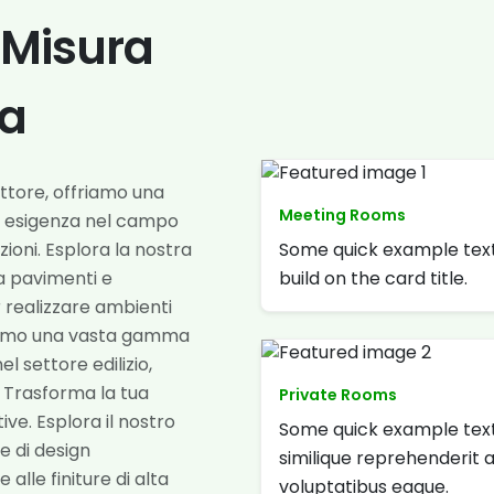
u Misura
za
ettore, offriamo una
Meeting Rooms
i esigenza nel campo
Some quick example text
razioni. Esplora la nostra
build on the card title.
da pavimenti e
er realizzare ambienti
rniamo una vasta gamma
el settore edilizio,
i. Trasforma la tua
Private Rooms
ve. Esplora il nostro
Some quick example text
 e di design
similique reprehenderit 
 alle finiture di alta
voluptatibus eaque.