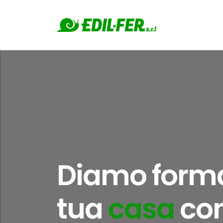
Diamo forma
tua
casa
con