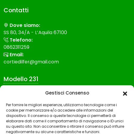
Contatti
Dove siamo:
SS 80, 34/A - L’Aquila 67100
Telefono:
0862311259
Email:
cortiedilfer@gmail.com
Modello 231
Gestisci Consenso
Modello Organizzazione gestione e controllo
Per fornire le migliori esperienze, utilizziamo tecnologie come i
Codice etico
cookie per memorizzare e/o accedere alle informazioni del
Whistleblowing
dispositivo. Il consenso a queste tecnologie ci permetterà di
elaborare dati come il comportamento di navigazione o ID unici
su questo sito. Non acconsentire o ritirare il consenso può influire
negativamente su alcune caratteristiche e funzioni.