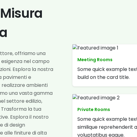
u Misura
za
ettore, offriamo una
Meeting Rooms
i esigenza nel campo
Some quick example text
razioni. Esplora la nostra
build on the card title.
da pavimenti e
er realizzare ambienti
rniamo una vasta gamma
el settore edilizio,
i. Trasforma la tua
Private Rooms
ve. Esplora il nostro
Some quick example text
 e di design
similique reprehenderit 
 alle finiture di alta
voluptatibus eaque.