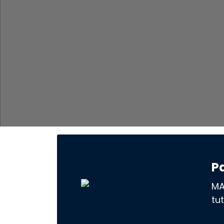
P
MA
tu