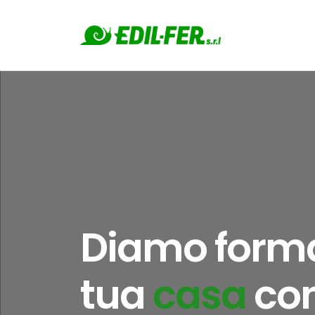
Diamo forma
tua
casa
con