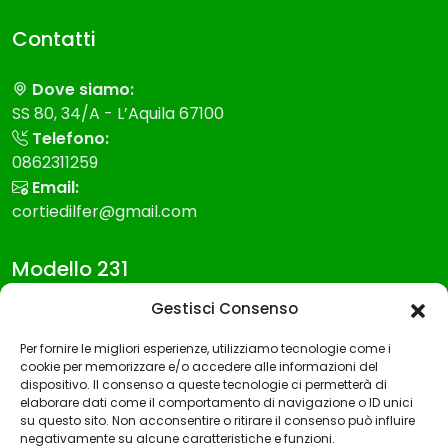
Contatti
Dove siamo:
SS 80, 34/A - L’Aquila 67100
Telefono:
0862311259
Email:
cortiedilfer@gmail.com
Modello 231
Gestisci Consenso
Modello Organizzazione gestione e controllo
Per fornire le migliori esperienze, utilizziamo tecnologie come i
Codice etico
cookie per memorizzare e/o accedere alle informazioni del
dispositivo. Il consenso a queste tecnologie ci permetterà di
Whistleblowing
elaborare dati come il comportamento di navigazione o ID unici
su questo sito. Non acconsentire o ritirare il consenso può influire
negativamente su alcune caratteristiche e funzioni.