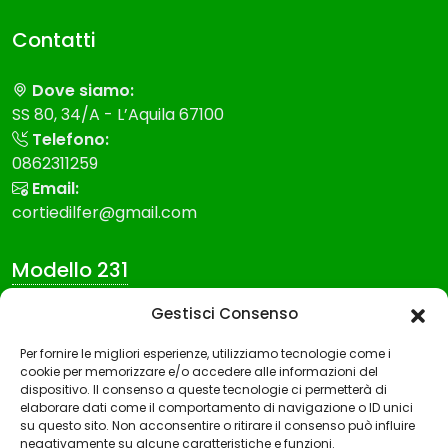
Contatti
Dove siamo:
SS 80, 34/A - L’Aquila 67100
Telefono:
0862311259
Email:
cortiedilfer@gmail.com
Modello 231
Gestisci Consenso
Modello Organizzazione gestione e controllo
Codice etico
Per fornire le migliori esperienze, utilizziamo tecnologie come i
cookie per memorizzare e/o accedere alle informazioni del
Whistleblowing
dispositivo. Il consenso a queste tecnologie ci permetterà di
elaborare dati come il comportamento di navigazione o ID unici
su questo sito. Non acconsentire o ritirare il consenso può influire
negativamente su alcune caratteristiche e funzioni.