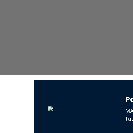
P
MA
tu