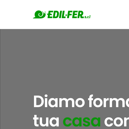
Diamo forma
tua
con 