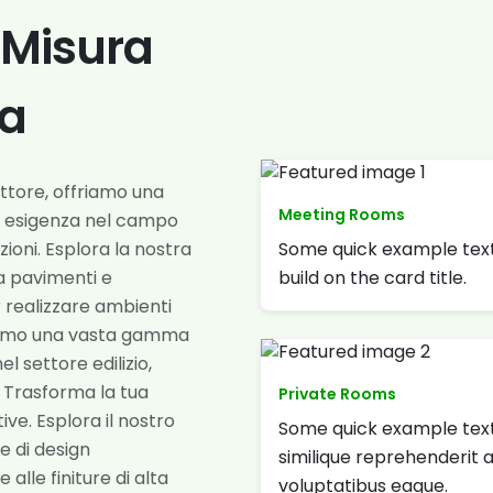
u Misura
za
ettore, offriamo una
Meeting Rooms
i esigenza nel campo
Some quick example text
razioni. Esplora la nostra
build on the card title.
da pavimenti e
er realizzare ambienti
rniamo una vasta gamma
el settore edilizio,
i. Trasforma la tua
Private Rooms
ve. Esplora il nostro
Some quick example text
 e di design
similique reprehenderit 
 alle finiture di alta
voluptatibus eaque.