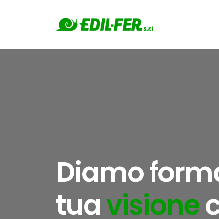
Diamo forma
tua
casa
con