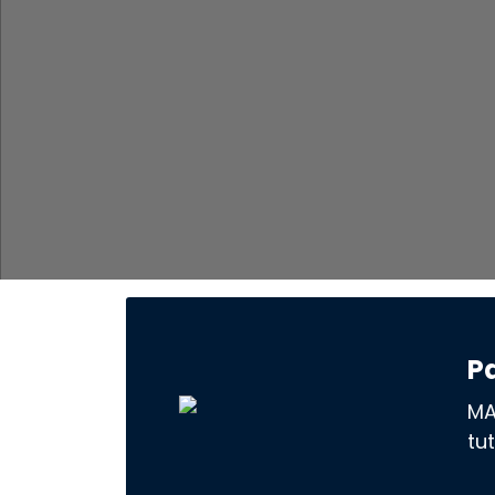
P
MA
tu