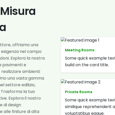
u Misura
za
ettore, offriamo una
Meeting Rooms
i esigenza nel campo
Some quick example text
razioni. Esplora la nostra
build on the card title.
da pavimenti e
er realizzare ambienti
rniamo una vasta gamma
el settore edilizio,
i. Trasforma la tua
Private Rooms
ve. Esplora il nostro
Some quick example text
 e di design
similique reprehenderit 
 alle finiture di alta
voluptatibus eaque.